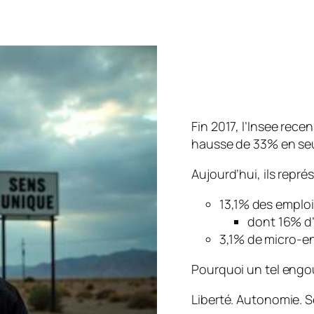
Fin 2017, l’Insee rece
hausse de 33% en se
Aujourd’hui, ils repré
13,1% des emploi
dont 16% d
3,1% de micro-e
Pourquoi un tel eng
Liberté. Autonomie. S