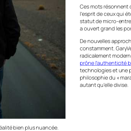
Ces mots résonnent 
l’esprit de ceux qui ét
statut de micro-entre
a ouvert grand les po
De nouvelles approch
constamment. GaryVee
radicalement moderne
prône l’authenticité b
technologies et une 
philosophie du « marat
autant qu’elle divise.
réalité bien plus nuancée.