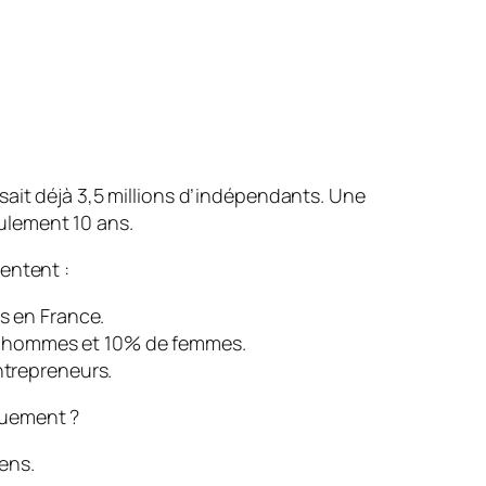
nsait déjà 3,5 millions d’indépendants. Une
ulement 10 ans.
sentent :
s en France.
’hommes et 10% de femmes.
ntrepreneurs.
ouement ?
ens.